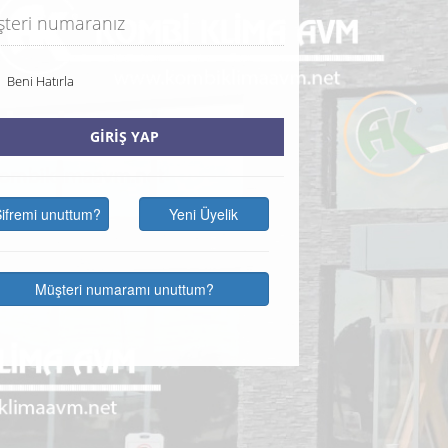
Beni Hatırla
GİRİŞ YAP
ifremi unuttum?
Yeni Üyelik
Müşteri numaramı unuttum?